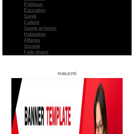
Politique
Éducation
Santé
Culture
Sports et loisirs
Habitation
Affaires
Société
Faits divers
PUBLICITÉ