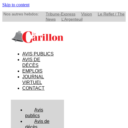
Skip to content
Nos autres hebdos:
Tribune-Express
Vision
Le Reflet / The
News
L’Argenteuil
AVIS PUBLICS
AVIS DE
DÉCÈS
EMPLOIS
JOURNAL
VIRTUEL
CONTACT
Avis
publics
Avis de
décès