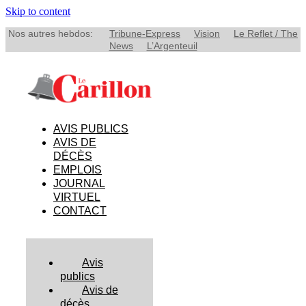
Skip to content
Nos autres hebdos:
Tribune-Express
Vision
Le Reflet / The
News
L’Argenteuil
AVIS PUBLICS
AVIS DE
DÉCÈS
EMPLOIS
JOURNAL
VIRTUEL
CONTACT
Avis
publics
Avis de
décès