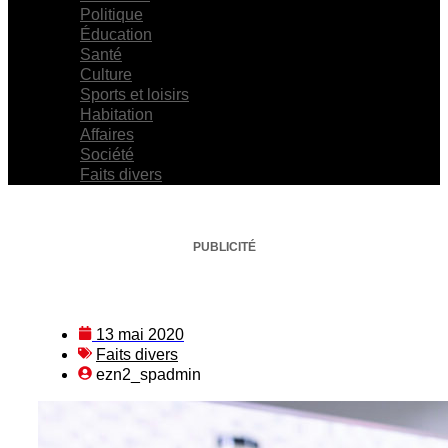
Politique
Éducation
Santé
Culture
Sports et loisirs
Habitation
Affaires
Société
Faits divers
PUBLICITÉ
13 mai 2020
Faits divers
ezn2_spadmin