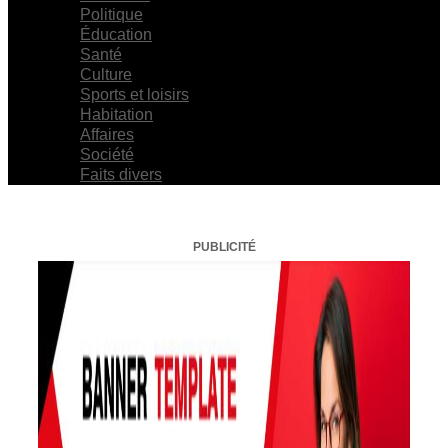
Politique
Éducation
Santé
Culture
Sports et loisirs
Habitation
Affaires
Société
Faits divers
PUBLICITÉ