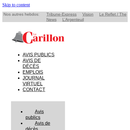
Skip to content
Nos autres hebdos:
Tribune-Express
Vision
Le Reflet / The
News
L’Argenteuil
AVIS PUBLICS
AVIS DE
DÉCÈS
EMPLOIS
JOURNAL
VIRTUEL
CONTACT
Avis
publics
Avis de
décès