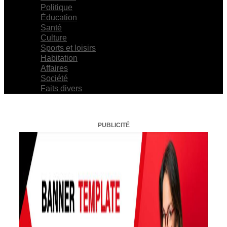
Politique
Éducation
Santé
Culture
Sports et loisirs
Habitation
Affaires
Société
Faits divers
PUBLICITÉ