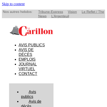
Skip to content
Nos autres hebdos:
Tribune-Express
Vision
Le Reflet / The
News
L’Argenteuil
AVIS PUBLICS
AVIS DE
DÉCÈS
EMPLOIS
JOURNAL
VIRTUEL
CONTACT
Avis
publics
Avis de
décès