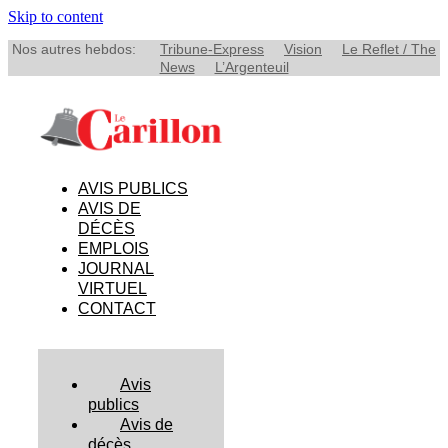
Skip to content
Nos autres hebdos:
Tribune-Express
Vision
Le Reflet / The
News
L’Argenteuil
AVIS PUBLICS
AVIS DE
DÉCÈS
EMPLOIS
JOURNAL
VIRTUEL
CONTACT
Avis
publics
Avis de
décès