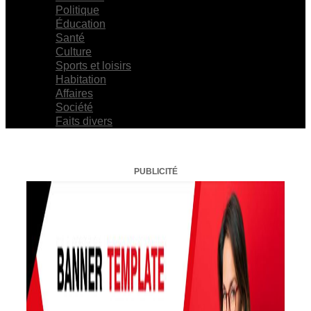
Politique
Éducation
Santé
Culture
Sports et loisirs
Habitation
Affaires
Société
Faits divers
PUBLICITÉ