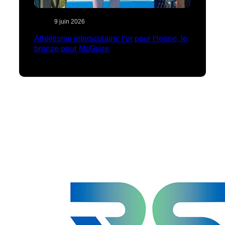
9 juin 2026
Athlétisme interscolaire: l’or pour Henrie, le
bronze pour McGuire