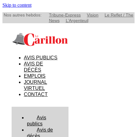
Skip to content
Nos autres hebdos:
Tribune-Express
Vision
Le Reflet / The
News
L’Argenteuil
AVIS PUBLICS
AVIS DE
DÉCÈS
EMPLOIS
JOURNAL
VIRTUEL
CONTACT
Avis
publics
Avis de
décès