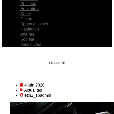
Politique
Éducation
Santé
Culture
Sports et loisirs
Habitation
Affaires
Société
Faits divers
PUBLICITÉ
4 juin 2020
Actualités
ezn2_spadmin