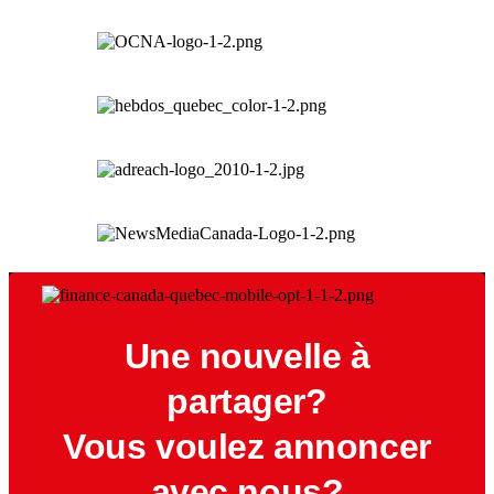
Une nouvelle à
partager?
Vous voulez annoncer
avec nous?