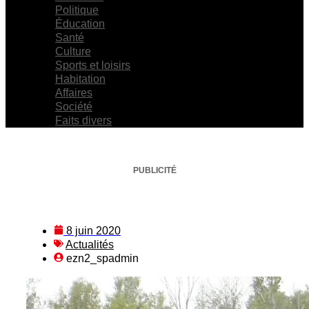
Politique
Éducation
Santé
Culture
Sports et loisirs
Habitation
Affaires
Société
Faits divers
PUBLICITÉ
8 juin 2020
Actualités
ezn2_spadmin