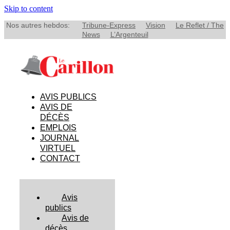
Skip to content
Nos autres hebdos:
Tribune-Express
Vision
Le Reflet / The
News
L’Argenteuil
AVIS PUBLICS
AVIS DE
DÉCÈS
EMPLOIS
JOURNAL
VIRTUEL
CONTACT
Avis
publics
Avis de
décès