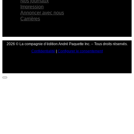
Nos journaux
Impression
Annoncer avec nous
Carrières
2026 © La compagnie d’édition André Paquette Inc. – Tous droits réservés.
Confidentialité
|
Configurer le consentement