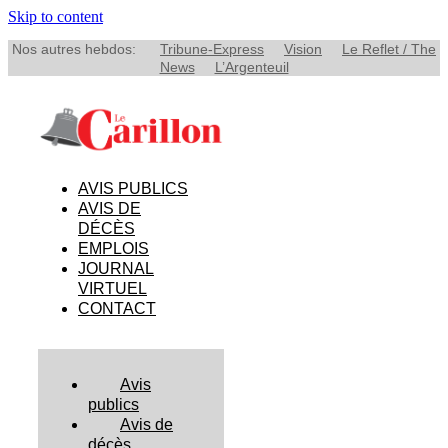
Skip to content
Nos autres hebdos:
Tribune-Express
Vision
Le Reflet / The
News
L’Argenteuil
AVIS PUBLICS
AVIS DE
DÉCÈS
EMPLOIS
JOURNAL
VIRTUEL
CONTACT
Avis
publics
Avis de
décès