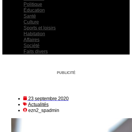
Politique
Éducation
Santé
Culture
Sports et loisirs
Habitation
Affaires
Société
Faits divers
PUBLICITÉ
23 septembre 2020
Actualités
ezn2_spadmin