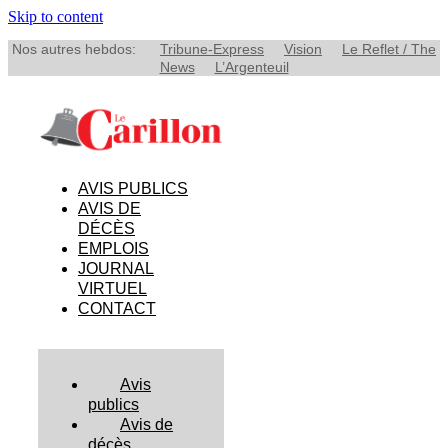
Skip to content
Nos autres hebdos:
Tribune-Express
Vision
Le Reflet / The
News
L’Argenteuil
AVIS PUBLICS
AVIS DE
DÉCÈS
EMPLOIS
JOURNAL
VIRTUEL
CONTACT
Avis
publics
Avis de
décès