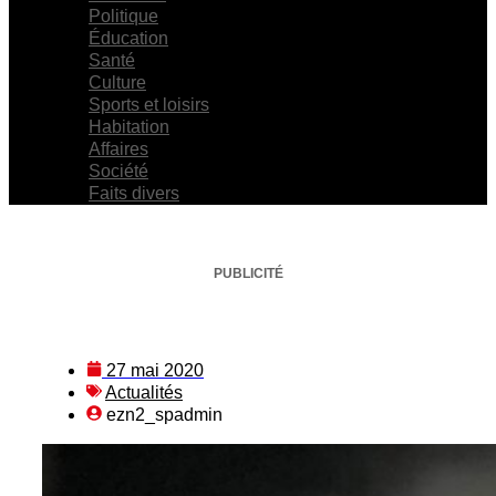
Politique
Éducation
Santé
Culture
Sports et loisirs
Habitation
Affaires
Société
Faits divers
PUBLICITÉ
27 mai 2020
Actualités
ezn2_spadmin