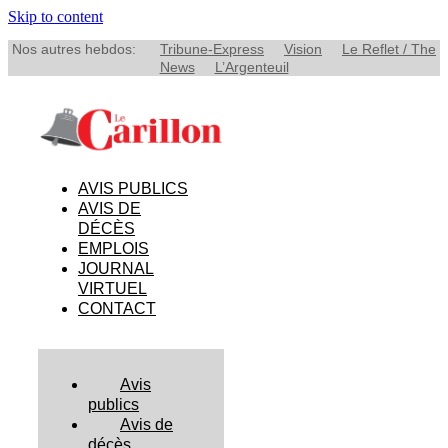
Skip to content
Nos autres hebdos:
Tribune-Express
Vision
Le Reflet / The
News
L’Argenteuil
AVIS PUBLICS
AVIS DE
DÉCÈS
EMPLOIS
JOURNAL
VIRTUEL
CONTACT
Avis
publics
Avis de
décès