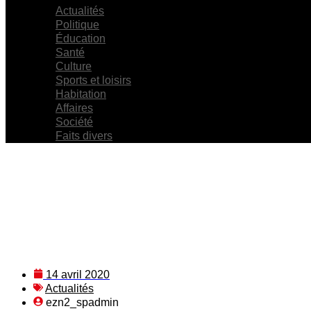
Actualités
Politique
Éducation
Santé
Culture
Sports et loisirs
Habitation
Affaires
Société
Faits divers
14 avril 2020
Actualités
ezn2_spadmin