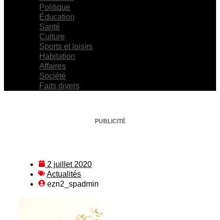
Politique
Éducation
Santé
Culture
Sports et loisirs
Habitation
Affaires
Société
Faits divers
PUBLICITÉ
2 juillet 2020
Actualités
ezn2_spadmin