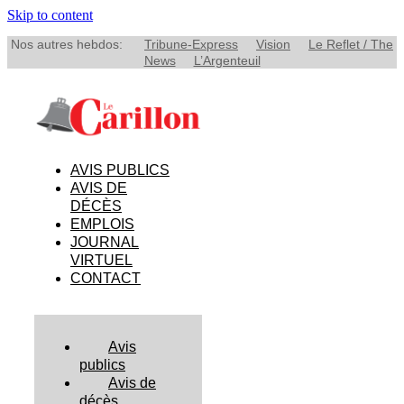
Skip to content
Nos autres hebdos:
Tribune-Express
Vision
Le Reflet / The
News
L’Argenteuil
AVIS PUBLICS
AVIS DE
DÉCÈS
EMPLOIS
JOURNAL
VIRTUEL
CONTACT
Avis
publics
Avis de
décès