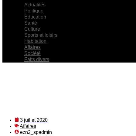
Actualités
Politique
Éducation
Santé
Culture
Sports et loisirs
Habitation
Affaires
Société
Faits divers
3 juillet 2020
Affaires
ezn2_spadmin