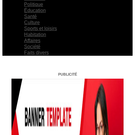
Politique
Éducation
Santé
Culture
Sports et loisirs
Habitation
Affaires
Société
Faits divers
PUBLICITÉ