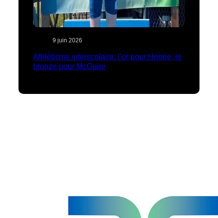
9 juin 2026
Athlétisme interscolaire: l’or pour Henrie, le
bronze pour McGuire