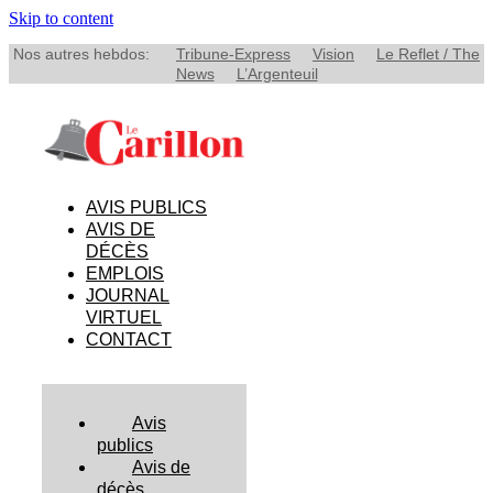
Skip to content
Nos autres hebdos:
Tribune-Express
Vision
Le Reflet / The
News
L’Argenteuil
AVIS PUBLICS
AVIS DE
DÉCÈS
EMPLOIS
JOURNAL
VIRTUEL
CONTACT
Avis
publics
Avis de
décès