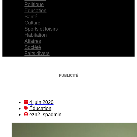
Politique
Éducation
Santé
Culture
Sports et loisirs
Habitation
Affaires
Société
Faits divers
PUBLICITÉ
4 juin 2020
Éducation
ezn2_spadmin