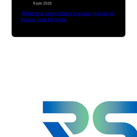
9 juin 2026
Athlétisme interscolaire: l’or pour Henrie, le
bronze pour McGuire