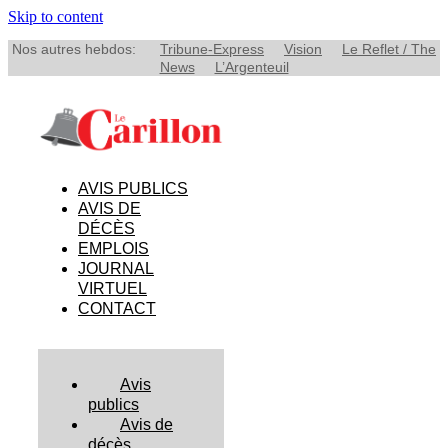
Skip to content
Nos autres hebdos:
Tribune-Express
Vision
Le Reflet / The
News
L’Argenteuil
AVIS PUBLICS
AVIS DE
DÉCÈS
EMPLOIS
JOURNAL
VIRTUEL
CONTACT
Avis
publics
Avis de
décès