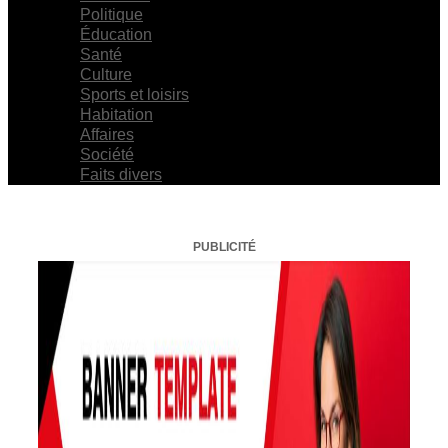
Politique
Éducation
Santé
Culture
Sports et loisirs
Habitation
Affaires
Société
Faits divers
PUBLICITÉ