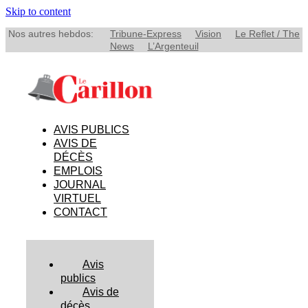
Skip to content
Nos autres hebdos:
Tribune-Express
Vision
Le Reflet / The
News
L’Argenteuil
AVIS PUBLICS
AVIS DE
DÉCÈS
EMPLOIS
JOURNAL
VIRTUEL
CONTACT
Avis
publics
Avis de
décès