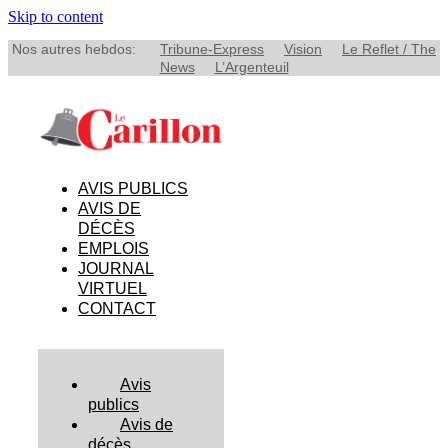
Skip to content
Nos autres hebdos:
Tribune-Express
Vision
Le Reflet / The
News
L’Argenteuil
AVIS PUBLICS
AVIS DE
DÉCÈS
EMPLOIS
JOURNAL
VIRTUEL
CONTACT
Avis
publics
Avis de
décès