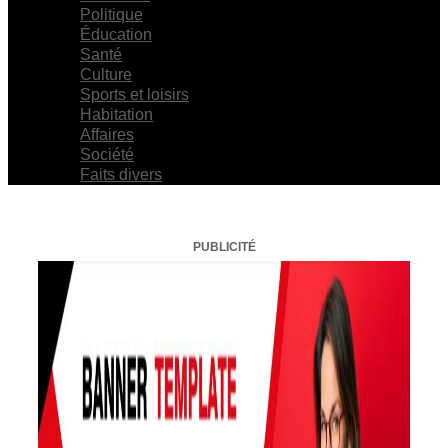
Politique
Éducation
Santé
Culture
Sports et loisirs
Habitation
Affaires
Société
Faits divers
PUBLICITÉ