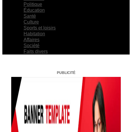
Politique
Éducation
Santé
Culture
Sports et loisirs
Habitation
Affaires
Société
Faits divers
PUBLICITÉ