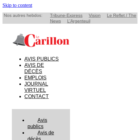
Skip to content
Nos autres hebdos:
Tribune-Express
Vision
Le Reflet / The
News
L’Argenteuil
AVIS PUBLICS
AVIS DE
DÉCÈS
EMPLOIS
JOURNAL
VIRTUEL
CONTACT
Avis
publics
Avis de
décès