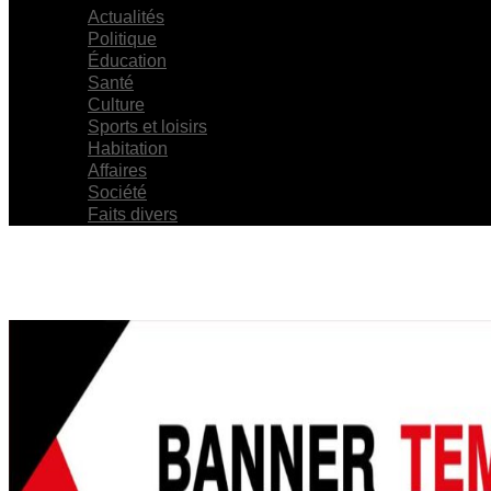
Actualités
Politique
Éducation
Santé
Culture
Sports et loisirs
Habitation
Affaires
Société
Faits divers