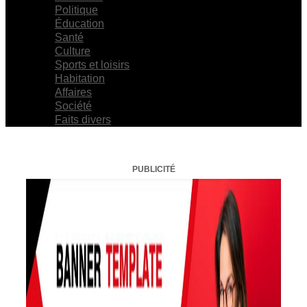
Politique
Éducation
Santé
Culture
Sports et loisirs
Habitation
Affaires
Société
Faits divers
PUBLICITÉ