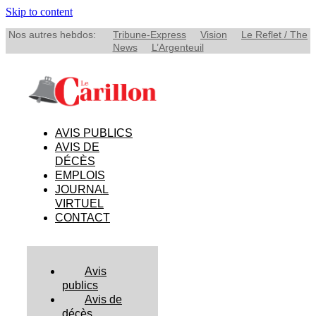
Skip to content
Nos autres hebdos:
Tribune-Express
Vision
Le Reflet / The
News
L’Argenteuil
AVIS PUBLICS
AVIS DE
DÉCÈS
EMPLOIS
JOURNAL
VIRTUEL
CONTACT
Avis
publics
Avis de
décès