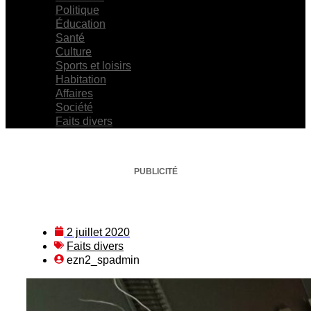
Politique
Éducation
Santé
Culture
Sports et loisirs
Habitation
Affaires
Société
Faits divers
PUBLICITÉ
2 juillet 2020
Faits divers
ezn2_spadmin