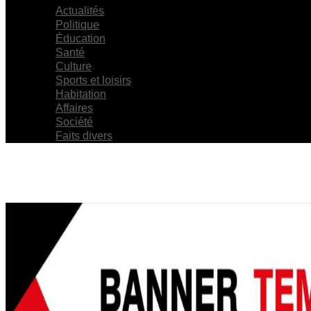
Actualités
Politique
Éducation
Santé
Culture
Sports et loisirs
Habitation
Affaires
Société
Faits divers