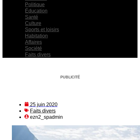
Politique
Éducation
Santé
Culture
Sports et loisirs
Habitation
Affaires
Société
Faits divers
PUBLICITÉ
25 juin 2020
Faits divers
ezn2_spadmin