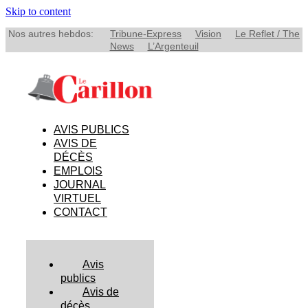
Skip to content
Nos autres hebdos:
Tribune-Express
Vision
Le Reflet / The
News
L’Argenteuil
AVIS PUBLICS
AVIS DE
DÉCÈS
EMPLOIS
JOURNAL
VIRTUEL
CONTACT
Avis
publics
Avis de
décès