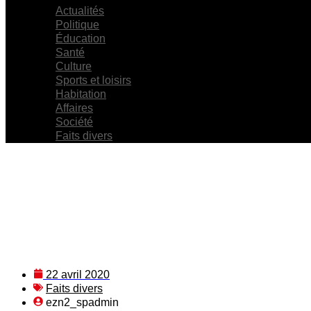
Actualités
Politique
Éducation
Santé
Culture
Sports et loisirs
Habitation
Affaires
Société
Faits divers
22 avril 2020
Faits divers
ezn2_spadmin