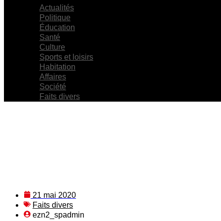
Actualités
Politique
Éducation
Santé
Culture
Sports et loisirs
Habitation
Affaires
Société
Faits divers
21 mai 2020
Faits divers
ezn2_spadmin