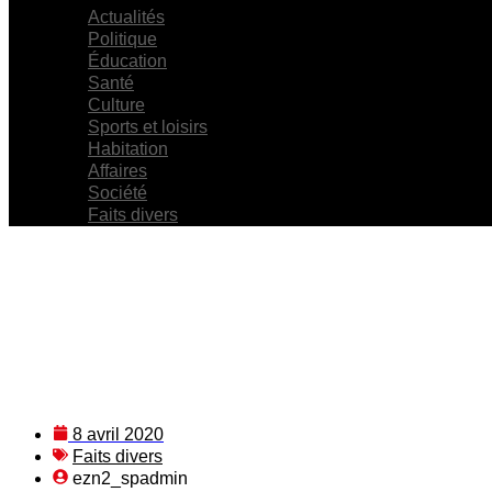
Actualités
Politique
Éducation
Santé
Culture
Sports et loisirs
Habitation
Affaires
Société
Faits divers
8 avril 2020
Faits divers
ezn2_spadmin