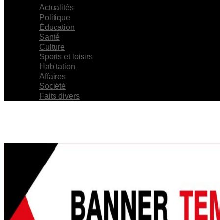
Actualités
Politique
Éducation
Santé
Culture
Sports et loisirs
Habitation
Affaires
Société
Faits divers