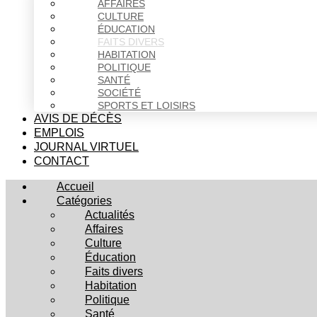
AFFAIRES
CULTURE
ÉDUCATION
FAITS DIVERS
HABITATION
POLITIQUE
SANTÉ
SOCIÉTÉ
SPORTS ET LOISIRS
AVIS DE DÉCÈS
EMPLOIS
JOURNAL VIRTUEL
CONTACT
Accueil
Catégories
Actualités
Affaires
Culture
Éducation
Faits divers
Habitation
Politique
Santé