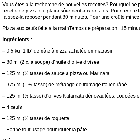
Vous êtes à la recherche de nouvelles recettes? Pourquoi ne p
recette de pizza qui plaira sûrement aux enfants. Pour rendre la 
laissez-la reposer pendant 30 minutes. Pour une croûte mince, u
Pizza aux œufs faite à la mainTemps de préparation : 15 minut
Ingrédients :
– 0,5 kg (1 lb) de pâte à pizza achetée en magasin
– 30 ml (2 c. à soupe) d’huile d’olive divisée
– 125 ml (½ tasse) de sauce à pizza ou Marinara
– 375 ml (1 ½ tasse) de mélange de fromage italien râpé
– 125 ml (½ tasse) d’olives Kalamata dénoyautées, coupées 
– 4 œufs
– 125 ml (½ tasse) de roquette
– Farine tout usage pour rouler la pâte