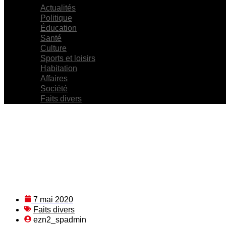
Actualités
Politique
Éducation
Santé
Culture
Sports et loisirs
Habitation
Affaires
Société
Faits divers
7 mai 2020
Faits divers
ezn2_spadmin