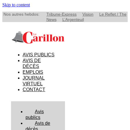
Skip to content
Nos autres hebdos:
Tribune-Express
Vision
Le Reflet / The
News
L’Argenteuil
AVIS PUBLICS
AVIS DE
DÉCÈS
EMPLOIS
JOURNAL
VIRTUEL
CONTACT
Avis
publics
Avis de
décès