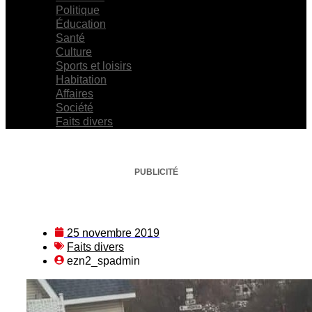
Politique
Éducation
Santé
Culture
Sports et loisirs
Habitation
Affaires
Société
Faits divers
PUBLICITÉ
25 novembre 2019
Faits divers
ezn2_spadmin