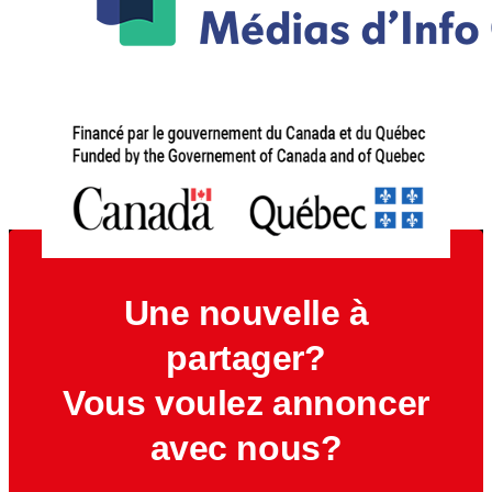
Une nouvelle à
partager?
Vous voulez annoncer
avec nous?