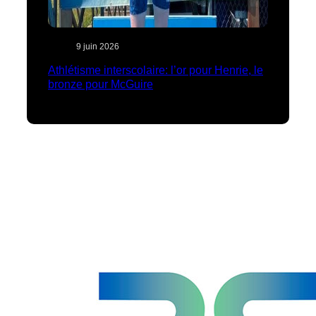
9 juin 2026
Athlétisme interscolaire: l’or pour Henrie, le
bronze pour McGuire