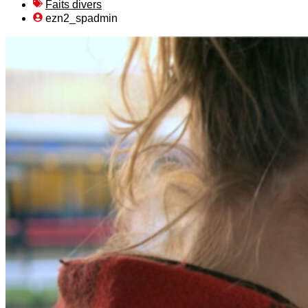
Faits divers
ezn2_spadmin