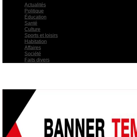
Actualités
Politique
Éducation
Santé
Culture
Sports et loisirs
Habitation
Affaires
Société
Faits divers