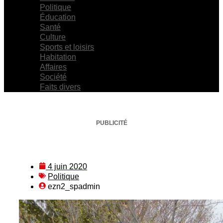
Politique
Éducation
Santé
Culture
Sports et loisirs
Habitation
Affaires
Société
Faits divers
PUBLICITÉ
4 juin 2020
Politique
ezn2_spadmin