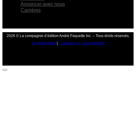
Annoncer avec nous
Carrières
2026 © La compagnie d’édition André Paquette Inc. – Tous droits réservés.
Confidentialité
|
Configurer le consentement