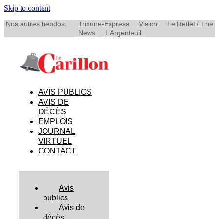
Skip to content
Nos autres hebdos:
Tribune-Express
Vision
Le Reflet / The
News
L’Argenteuil
AVIS PUBLICS
AVIS DE
DÉCÈS
EMPLOIS
JOURNAL
VIRTUEL
CONTACT
Avis
publics
Avis de
décès