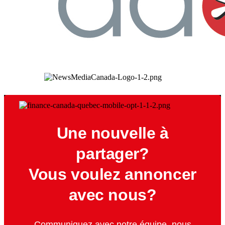
Une nouvelle à
partager?
Vous voulez annoncer
avec nous?
Communiquez avec notre équipe, nous