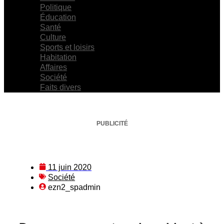
Politique
Éducation
Santé
Culture
Sports et loisirs
Habitation
Affaires
Société
Faits divers
PUBLICITÉ
11 juin 2020
Société
ezn2_spadmin