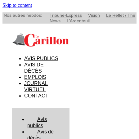
Skip to content
Nos autres hebdos:
Tribune-Express
Vision
Le Reflet / The
News
L’Argenteuil
AVIS PUBLICS
AVIS DE
DÉCÈS
EMPLOIS
JOURNAL
VIRTUEL
CONTACT
Avis
publics
Avis de
décès