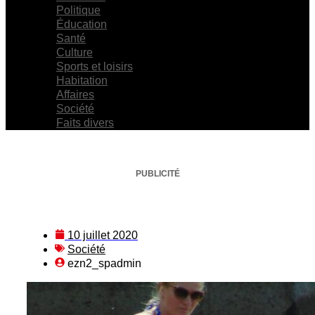
Politique
Éducation
Santé
Culture
Sports et loisirs
Habitation
Affaires
Société
Faits divers
PUBLICITÉ
10 juillet 2020
Société
ezn2_spadmin