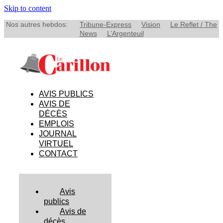
Skip to content
Nos autres hebdos:
Tribune-Express
Vision
Le Reflet / The
News
L’Argenteuil
AVIS PUBLICS
AVIS DE
DÉCÈS
EMPLOIS
JOURNAL
VIRTUEL
CONTACT
Avis
publics
Avis de
décès