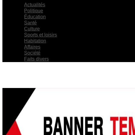
Actualités
Politique
Éducation
Santé
Culture
Sports et loisirs
Habitation
Affaires
Société
Faits divers