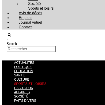
Société
Sports et loisirs
Avis de décès
Emplois
Journal virtuel
Contact
×
Search
ACTUALITÉS
POLITIQUE
ÉDUCATION
SANTÉ
CULTURE
SPORTS ET LOISIRS
HABITATION
AFFAIRES
SOCIÉTÉ
FAITS DIVERS