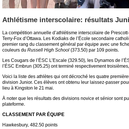
Athlétisme interscolaire: résultats Jun
La compétition annuelle d’athlétisme interscolaire de Prescott
Terry-Fox d’Ottawa. Les Kodiaks de l’École secondaire cathol
premier rang du classement général par équipe avec une fiche 
couleurs du
Russell High School
(373.50) par 109 points.
Les Cougars de l’ÉSC L’Escale (329.50), les Dynamos de l’É
l’ÉSC Embrun (305.25) ont terminé respectivement troisièmes
Voici la liste des athlètes qui ont décroché les quatre premiè
division Junior. Ces élèves ont obtenu leur laissez-passer pou
lieu à Kingston le 21 mai.
À noter que les résultats des divisions novice et sénior sont p
plateforme.
CLASSEMENT PAR ÉQUIPE
Hawkesbury, 482.50 points