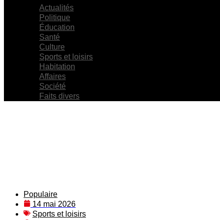
Actualités
Politique
Éducation
Santé
Culture
Sports et loisirs
Habitation
Affaires
Société
Faits divers
Populaire
14 mai 2026
Sports et loisirs