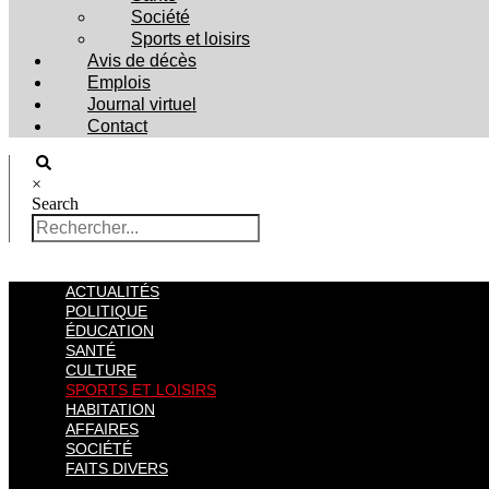
Société
Sports et loisirs
Avis de décès
Emplois
Journal virtuel
Contact
×
Search
ACTUALITÉS
POLITIQUE
ÉDUCATION
SANTÉ
CULTURE
SPORTS ET LOISIRS
HABITATION
AFFAIRES
SOCIÉTÉ
FAITS DIVERS