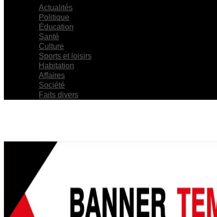
Actualités
Politique
Éducation
Santé
Culture
Sports et loisirs
Habitation
Affaires
Société
Faits divers