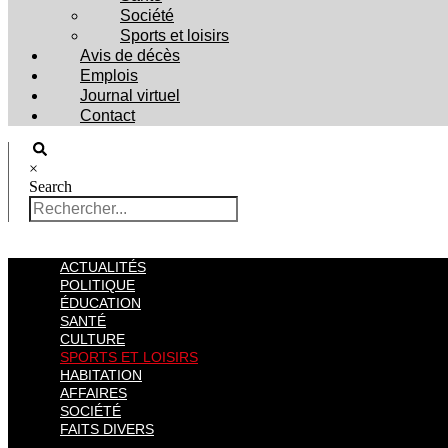
Société
Sports et loisirs
Avis de décès
Emplois
Journal virtuel
Contact
×
Search
ACTUALITÉS
POLITIQUE
ÉDUCATION
SANTÉ
CULTURE
SPORTS ET LOISIRS
HABITATION
AFFAIRES
SOCIÉTÉ
FAITS DIVERS