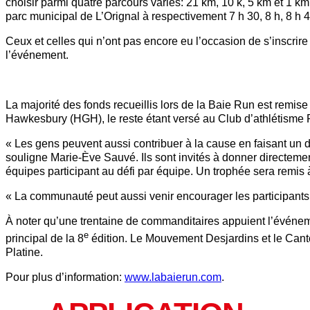
choisir parmi quatre parcours variés: 21 km, 10 k, 5 km et 1 km
parc municipal de L’Orignal à respectivement 7 h 30, 8 h, 8 h 4
Ceux et celles qui n’ont pas encore eu l’occasion de s’inscrir
l’événement.
La majorité des fonds recueillis lors de la Baie Run est remise
Hawkesbury (HGH), le reste étant versé au Club d’athlétism
« Les gens peuvent aussi contribuer à la cause en faisant un
souligne Marie‑Ève Sauvé. Ils sont invités à donner directemen
équipes participant au défi par équipe. Un trophée sera remis 
« La communauté peut aussi venir encourager les participants le
À noter qu’une trentaine de commanditaires appuient l’événe
e
principal de la 8
édition. Le Mouvement Desjardins et le Can
Platine.
Pour plus d’information:
www.labaierun.com
.