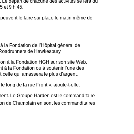
. Le départ de chacune des activités se fera du
5 et 9 h 45.
e peuvent le faire sur place le matin même de
 à la Fondation de l’Hôpital général de
e Roadrunners de Hawkesbury.
 don à la Fondation HGH sur son site Web,
t à la Fondation ou à soutenir l’une des
à celle qui amassera le plus d’argent.
 long de la rue Front », ajoute-t-elle.
ment. Le Groupe Harden est le commanditaire
ton de Champlain en sont les commanditaires