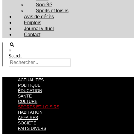
Société
Sports et loisirs
Avis de décès
Emplois
Journal virtuel
Contact
×
Search
ACTUALITÉS
POLITIQUE
ÉDUCATION
SANTÉ
CULTURE
SPORTS ET LOISIRS
HABITATION
AFFAIRES
SOCIÉTÉ
FAITS DIVERS