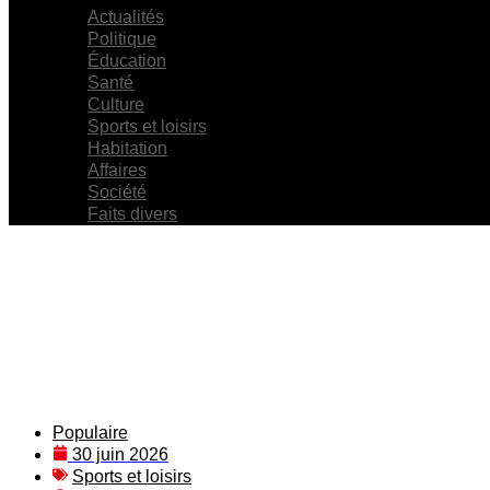
Actualités
Politique
Éducation
Santé
Culture
Sports et loisirs
Habitation
Affaires
Société
Faits divers
Populaire
30 juin 2026
Sports et loisirs