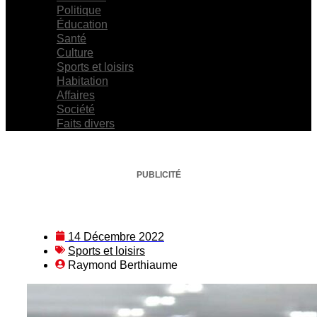
Politique
Éducation
Santé
Culture
Sports et loisirs
Habitation
Affaires
Société
Faits divers
PUBLICITÉ
14 Décembre 2022
Sports et loisirs
Raymond Berthiaume