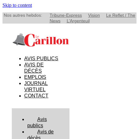
Skip to content
Nos autres hebdos:
Tribune-Express
Vision
Le Reflet / The
News
L’Argenteuil
AVIS PUBLICS
AVIS DE
DÉCÈS
EMPLOIS
JOURNAL
VIRTUEL
CONTACT
Avis
publics
Avis de
décès