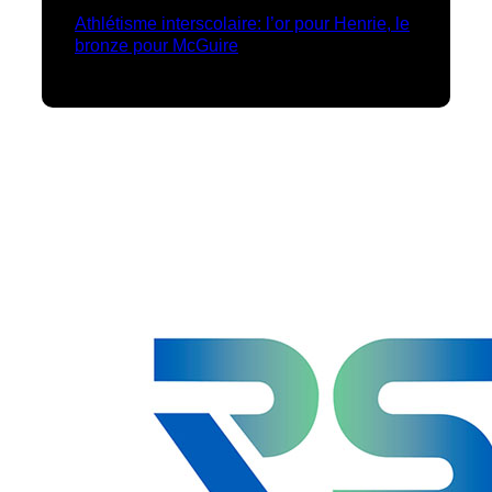
Athlétisme interscolaire: l’or pour Henrie, le
bronze pour McGuire