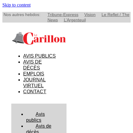
Skip to content
Nos autres hebdos:
Tribune-Express
Vision
Le Reflet / The
News
L’Argenteuil
AVIS PUBLICS
AVIS DE
DÉCÈS
EMPLOIS
JOURNAL
VIRTUEL
CONTACT
Avis
publics
Avis de
décès