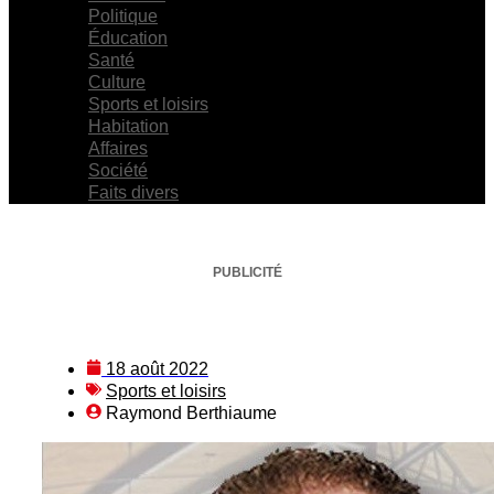
Politique
Éducation
Santé
Culture
Sports et loisirs
Habitation
Affaires
Société
Faits divers
PUBLICITÉ
18 août 2022
Sports et loisirs
Raymond Berthiaume