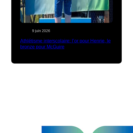
9 juin 2026
Athlétisme interscolaire: l’or pour Henrie, le
bronze pour McGuire