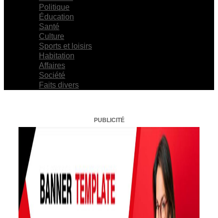
Politique
Éducation
Santé
Culture
Sports et loisirs
Habitation
Affaires
Société
Faits divers
PUBLICITÉ