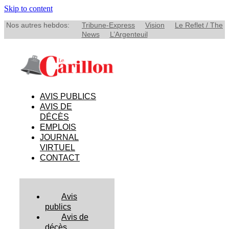
Skip to content
Nos autres hebdos:
Tribune-Express
Vision
Le Reflet / The
News
L’Argenteuil
AVIS PUBLICS
AVIS DE
DÉCÈS
EMPLOIS
JOURNAL
VIRTUEL
CONTACT
Avis
publics
Avis de
décès