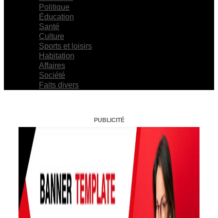
Politique
Éducation
Santé
Culture
Sports et loisirs
Habitation
Affaires
Société
Faits divers
PUBLICITÉ