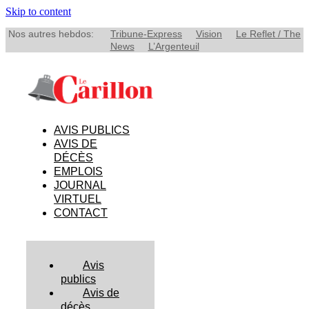
Skip to content
Nos autres hebdos:
Tribune-Express
Vision
Le Reflet / The
News
L’Argenteuil
AVIS PUBLICS
AVIS DE
DÉCÈS
EMPLOIS
JOURNAL
VIRTUEL
CONTACT
Avis
publics
Avis de
décès