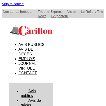
Skip to content
Nos autres hebdos:
Tribune-Express
Vision
Le Reflet / The
News
L’Argenteuil
AVIS PUBLICS
AVIS DE
DÉCÈS
EMPLOIS
JOURNAL
VIRTUEL
CONTACT
Avis
publics
Avis de
décès