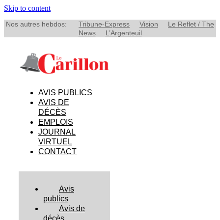
Skip to content
Nos autres hebdos:
Tribune-Express
Vision
Le Reflet / The
News
L’Argenteuil
AVIS PUBLICS
AVIS DE
DÉCÈS
EMPLOIS
JOURNAL
VIRTUEL
CONTACT
Avis
publics
Avis de
décès