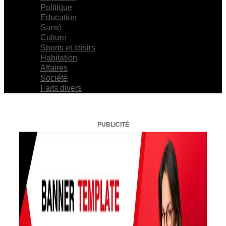
Politique
Éducation
Santé
Culture
Sports et loisirs
Habitation
Affaires
Société
Faits divers
PUBLICITÉ