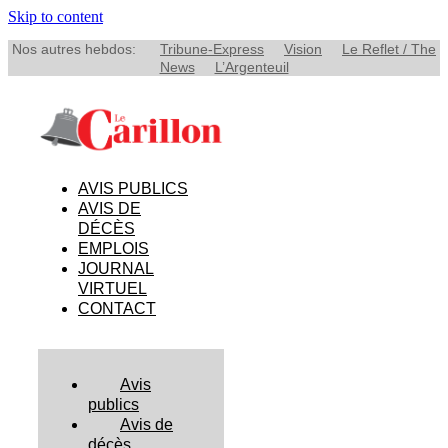
Skip to content
Nos autres hebdos:
Tribune-Express
Vision
Le Reflet / The
News
L’Argenteuil
AVIS PUBLICS
AVIS DE
DÉCÈS
EMPLOIS
JOURNAL
VIRTUEL
CONTACT
Avis
publics
Avis de
décès