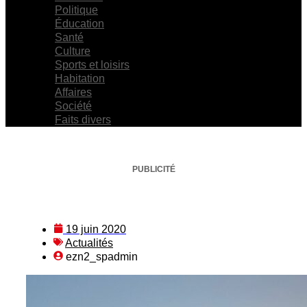
Politique
Éducation
Santé
Culture
Sports et loisirs
Habitation
Affaires
Société
Faits divers
PUBLICITÉ
19 juin 2020
Actualités
ezn2_spadmin