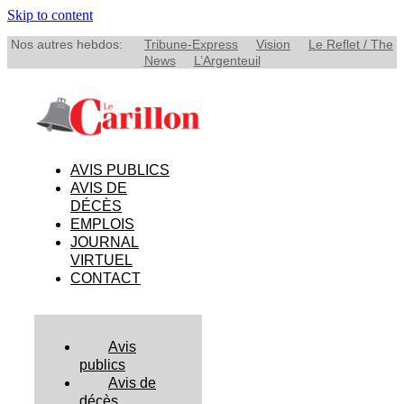
Skip to content
Nos autres hebdos:
Tribune-Express
Vision
Le Reflet / The
News
L’Argenteuil
AVIS PUBLICS
AVIS DE
DÉCÈS
EMPLOIS
JOURNAL
VIRTUEL
CONTACT
Avis
publics
Avis de
décès