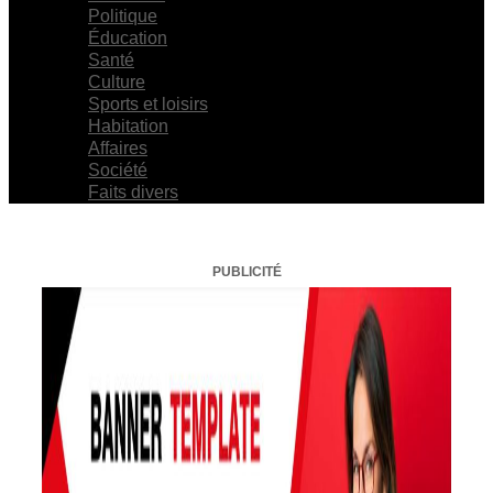
Politique
Éducation
Santé
Culture
Sports et loisirs
Habitation
Affaires
Société
Faits divers
PUBLICITÉ