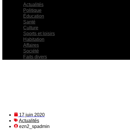
Actualités
Politique
Éducation
Santé
Culture
Sports et loisirs
Habitation
Affaires
Société
Faits divers
17 juin 2020
Actualités
ezn2_spadmin