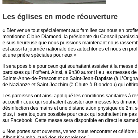
Les églises en mode réouverture
« Bienvenue tout spécialement aux familles car nous en profit
mentionne Claire Diamond, la présidente du Conseil paroissial
e suis heureuse que nous puissions maintenant nous rassembl
est aussi la journée nationale des autochtones et nous en prof
et une prière spéciales pour eux ».
Il sera possible pour ceux qui souhaitent assister à la messe 
paroisses qui l’offrent. Ainsi, à 9h30 auront lieu les messes d
Sainte-Anne-de-Prescott et de Saint-Jean-Baptiste (à L’Orignal
de Nazianze et Saint-Joachim (à Chute-à-Blondeau) qui offrir
Les paroisses ont ainsi appliqué les conditions sanitaires à res
accueillir ceux qui souhaitent assister aux messes les dimanc
désinfection des mains et une distanciation physique de 2m, s
plus, il sera toujours possible pour ceux qui souhaitent ne pas
sur Facebook. Cette messe sera disponible en direct le samedi 
« Nos portes sont ouvertes, venez nous rencontrer et célébrer
Albert Kaumba, curé des six paroisses.ؙ