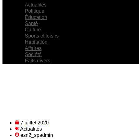
Actualités
Politique
Éducation
Santé
Culture
Sports et loisirs
Habitation
Affaires
Société
Faits divers
7 juillet 2020
Actualités
ezn2_spadmin