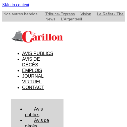
Skip to content
Nos autres hebdos:
Tribune-Express
Vision
Le Reflet / The
News
L’Argenteuil
AVIS PUBLICS
AVIS DE
DÉCÈS
EMPLOIS
JOURNAL
VIRTUEL
CONTACT
Avis
publics
Avis de
décès