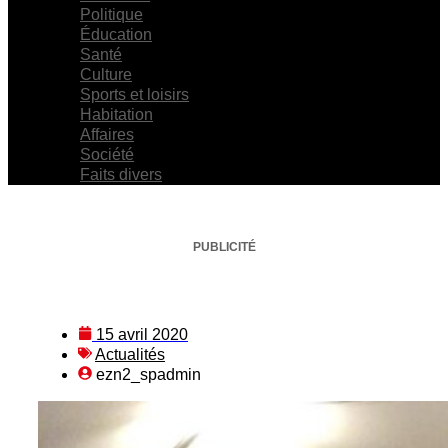
Politique
Éducation
Santé
Culture
Sports et loisirs
Habitation
Affaires
Société
Faits divers
PUBLICITÉ
15 avril 2020
Actualités
ezn2_spadmin