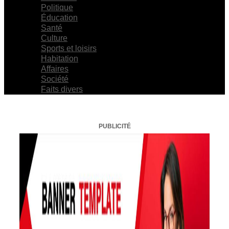
Politique
Éducation
Santé
Culture
Sports et loisirs
Habitation
Affaires
Société
Faits divers
PUBLICITÉ