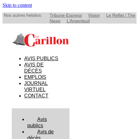
Skip to content
Nos autres hebdos:
Tribune-Express
Vision
Le Reflet / The
News
L’Argenteuil
AVIS PUBLICS
AVIS DE
DÉCÈS
EMPLOIS
JOURNAL
VIRTUEL
CONTACT
Avis
publics
Avis de
décès