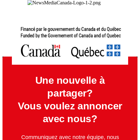
Une nouvelle à
partager?
Vous voulez annoncer
avec nous?
Communiquez avec notre équipe, nous