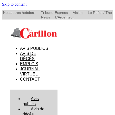
Skip to content
Nos autres hebdos:
Tribune-Express
Vision
Le Reflet / The
News
L’Argenteuil
AVIS PUBLICS
AVIS DE
DÉCÈS
EMPLOIS
JOURNAL
VIRTUEL
CONTACT
Avis
publics
Avis de
décès