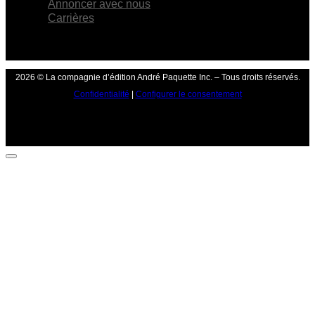
Annoncer avec nous
Carrières
2026 © La compagnie d’édition André Paquette Inc. – Tous droits réservés.
Confidentialité
|
Configurer le consentement