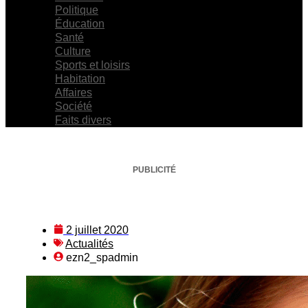
Politique
Éducation
Santé
Culture
Sports et loisirs
Habitation
Affaires
Société
Faits divers
PUBLICITÉ
2 juillet 2020
Actualités
ezn2_spadmin